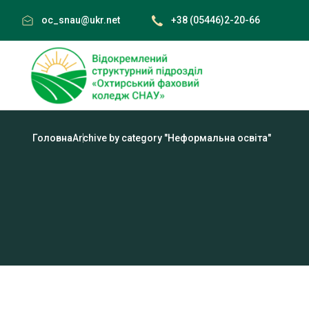
Skip
oc_snau@ukr.net
+38 (05446)2-20-66
to
content
Головна
Archive by category "Неформальна освіта"