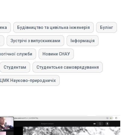
тека
Будівництво та цивільна інженерія
Булінг
а
Зустрічі з випускниками
Інформація
логічної служби
Новини СНАУ
Студентам
Студентське самоврядування
ЦМК Науково-природничіх