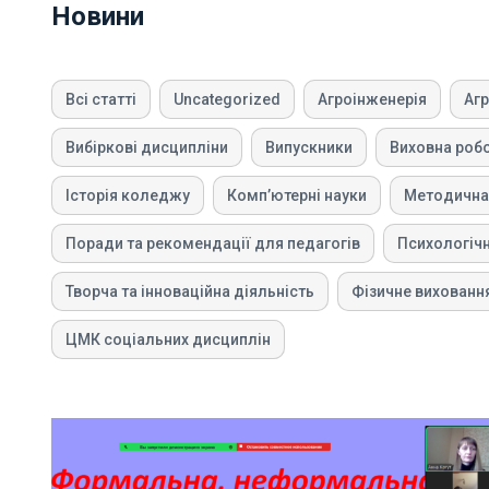
Новини
Всі статті
Uncategorized
Агроінженерія
Аг
Вибіркові дисципліни
Випускники
Виховна роб
Історія коледжу
Компʼютерні науки
Методична
Поради та рекомендації для педагогів
Психологіч
Творча та інноваційна діяльність
Фізичне вихованн
ЦМК соціальних дисциплін