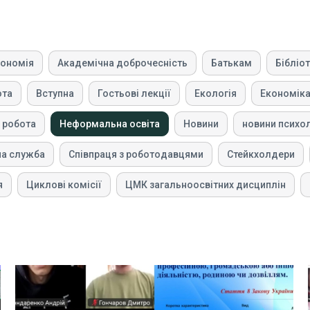
рономія
Академічна доброчесність
Батькам
Бібліо
ота
Вступна
Гостьові лекції
Екологія
Економік
 робота
Неформальна освіта
Новини
новини психо
на служба
Співпраця з роботодавцями
Стейкхолдери
я
Циклові комісії
ЦМК загальноосвітних дисциплін