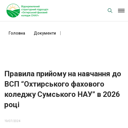
Skip
to
content
Головна
Документи
Правила прийому на навчання
до ВСП “Охтирського фахового
коледжу Сумського НАУ” в
2026 році
Правила прийому на навчання до
ВСП “Охтирського фахового
коледжу Сумського НАУ” в 2026
році
19/07/2024