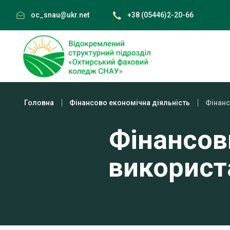
Skip
oc_snau@ukr.net
+38 (05446)2-20-66
to
content
Головна
Фінансово економічна діяльність
Фінансов
використ