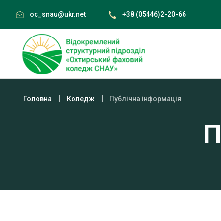
Skip
oc_snau@ukr.net
+38 (05446)2-20-66
to
content
Головна
Коледж
Публічна інформація
П