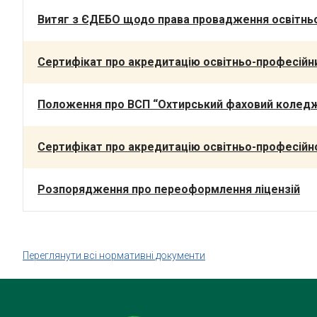
Витяг з ЄДЕБО щодо права провадження освітньої
Сертифікат про акредитацію освітньо-професійн
Положення про ВСП “Охтирський фаховий колед
Сертифікат про акредитацію освітньо-професійної
Розпорядження про переоформлення ліцензій
Переглянути всі нормативні документи