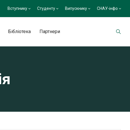
Вступнику
Студенту
Випускнику
СНАУ-інфо
Бібліотека
Партнери
ія