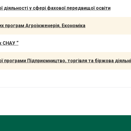
 діяльності у сфері фахової передвищої освіти
их програм Агроінженерія, Економіка
ж СНАУ “
 програми Підприємництво, торгівля та біржова діяльніс