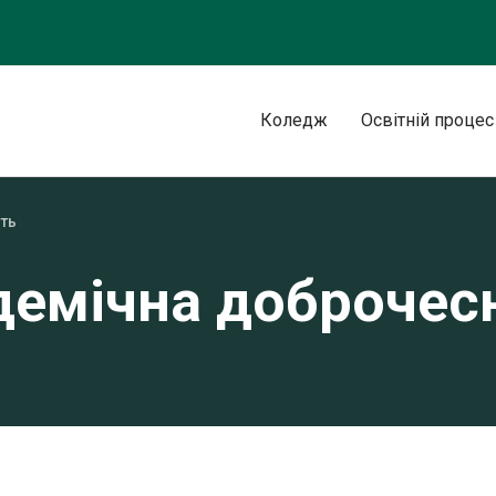
Коледж
Освітній процес
ть
демічна доброчесн