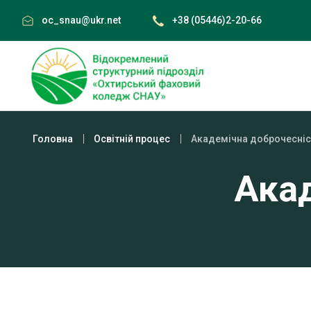
Skip
oc_snau@ukr.net
+38 (05446)2-20-66
to
content
Головна
Освітній процес
Академічна доброчесніс
Ака