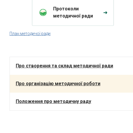
Протоколи
методичної ради
План методичої ради
Про створення та склад методичної ради
Про організацію методичної роботи
Положення про методичну раду