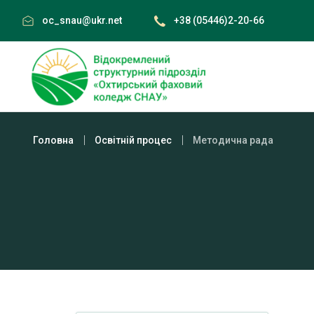
Skip
oc_snau@ukr.net
+38 (05446)2-20-66
to
content
Головна
Освітній процес
Методична рада