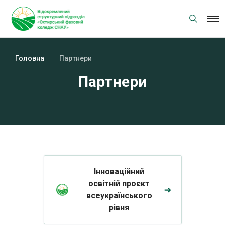
Skip
to
content
Головна
Партнери
Партнери
Інноваційний
освітній проєкт
всеукраїнського
рівня