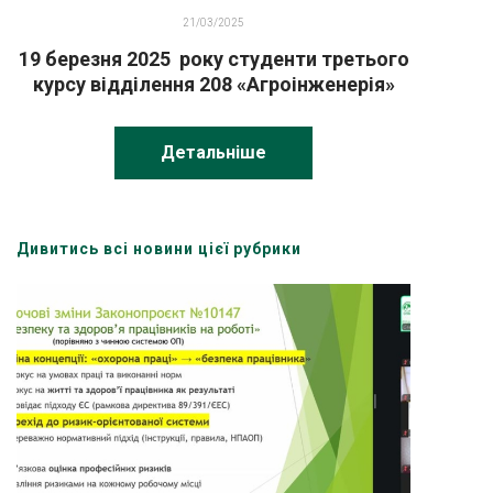
21/03/2025
19 березня 2025 року студенти третього
курсу відділення 208 «Агроінженерія»
під керівництвом викладача
Задорожного Ю. Г. відвідали
Детальніше
сільськогосподарське підприємство
СТОВ «Бакирівське».
Дивитись всі новини цієї рубрики