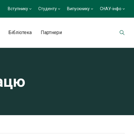
Вступнику
Студенту
Випускнику
СНАУ-інфо
Бібліотека
Партнери
рацю