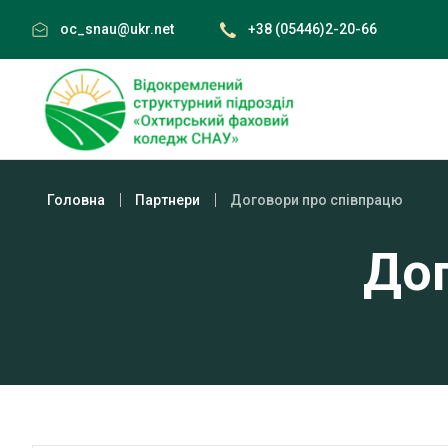
Skip
oc_snau@ukr.net
+38 (05446)2-20-66
to
content
Головна
Партнери
Договори про співпрацю
Дог