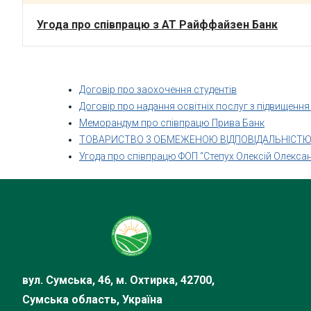
Угода про співпрацю з АТ Райффайзен Банк
Договір про заохочення студентів
Договір про надання освітніх послуг з підвищення 
Меморандум про співпрацю Прива Банк
ТОВАРИСТВО 3 ОБМЕЖЕНОЮ ВІДПОВІДАЛЬНІСТЮ 
Угода про співпрацю ФОП “Степух Олексій Олекса
вул. Сумська, 46, м. Охтирка, 42700,
Сумська область, Україна