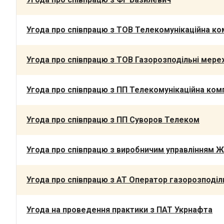
Угода про співпрацю з ТОВ Телекомунікаційна к
Угода про співпрацю з ТОВ Газорозподільні мереж
Угода про співпрацю з ПП Телекомунікаційна ко
Угода про співпрацю з ПП Суворов Телеком
Угода про співпрацю з виробничим управлінням Ж
Угода про співпрацю з АТ Оператор газорозподіл
Угода на проведення практики з ПАТ Укрнафта