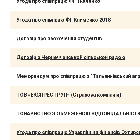
Угода про співпрацю ФГ Ткаченко
Угода про співпраю ФГ Клименко 2018
Договір про заохочення студентів
Договір з Чернеччанськой сільськой радою
Меморандум про співпрацю з "Тальянківський аг
ТОВ «ЕКСПРЕС ГРУП» (Страхова компанія)
ТОВАРИСТВО З ОБМЕЖЕНОЮ ВІДПОВІДАЛЬНІСТЮ 
Угода про співпрацю Управлінння фінансів Охтирсь