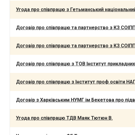
Угода про співпрацю з Гетьманський національни
Договір про співпрацю та партнерство з КЗ СОІП
Договір про співпрацю та партнерство з КЗ СОІП
Договір про співпрацю з ТОВ Інститут прикладних
Договір про співпрацю з Інститут проф освіти НА
Договір з Харківським НУМГ ім Бекетова про підв
Угода про співпрацю ТДВ Маяк Тютюн В.