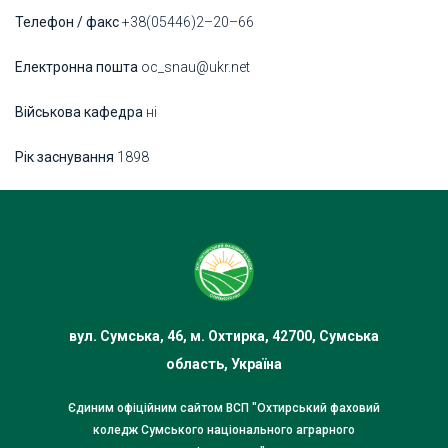
Телефон / факс
+38(05446)2–20–66
Електронна пошта
oc_snau@ukr.net
Військова кафедра
ні
Рік заснування
1898
вул. Сумська, 46, м. Охтирка, 42700, Сумська
область, Україна
Єдиним офіційним сайтом ВСП "Охтирський фаховий
коледж Сумського національного аграрного