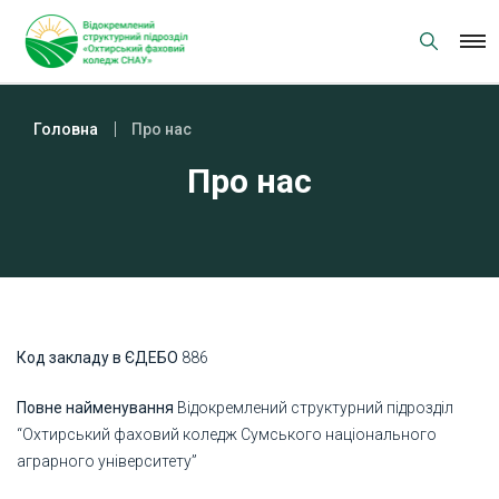
Skip
to
content
Головна
Про нас
Про нас
Код закладу в ЄДЕБО
886
Повне найменування
Відокремлений структурний підрозділ
“Охтирський фаховий коледж Сумського національного
аграрного університету”