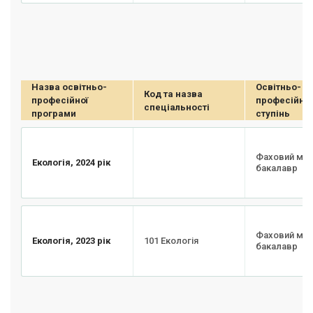
Назва освітньо-
Освітньо-
Код та назва
професійної
професійни
спеціальності
програми
ступінь
Фаховий мо
Екологія, 2024 рік
бакалавр
Фаховий мо
Екологія, 2023 рік
101 Екологія
бакалавр