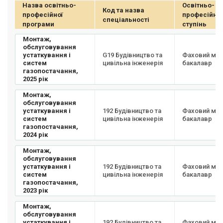
Назва освітньо-
Освітньо-
Код та назва
професійної
професійни
спеціальності
програми
ступінь
Монтаж,
обслуговування
устаткування і
G19 Будівництво та
Фаховий мо
систем
цивільна інженерія
бакалавр
газопостачання,
2025 рік
Монтаж,
обслуговування
устаткування і
192 Будівництво та
Фаховий мо
систем
цивільна інженерія
бакалавр
газопостачання,
2024 рік
Монтаж,
обслуговування
устаткування і
192 Будівництво та
Фаховий мо
систем
цивільна інженерія
бакалавр
газопостачання,
2023 рік
Монтаж,
обслуговування
устаткування і
192 Будівництво та
Фаховий мо