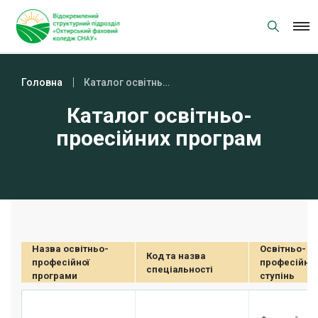
Skip
to
content
Головна
Каталог освітньо-проесійних програм
Каталог освітньо-
проесійних програм
Назва освітньо-
Освітньо-
Код та назва
професійної
професійни
спеціальності
програми
ступінь