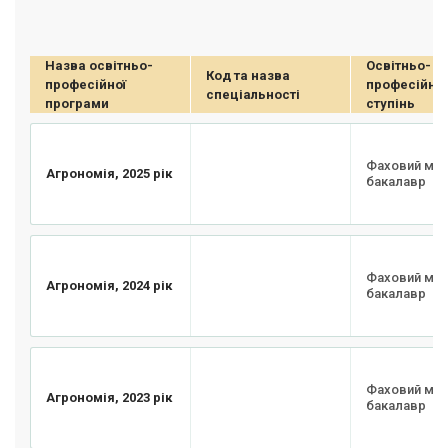
Назва освітньо-
Освітньо-
Код та назва
професійної
професійни
спеціальності
програми
ступінь
Фаховий мо
Агрономія, 2025 рік
бакалавр
Фаховий мо
Агрономія, 2024 рік
бакалавр
Фаховий мо
Агрономія, 2023 рік
бакалавр