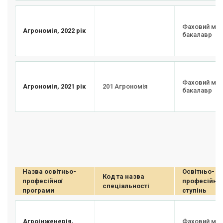
Фаховий мо
Агрономія, 2022 рік
бакалавр
Фаховий мо
Агрономія, 2021 рік
201 Агрономія
бакалавр
Назва освітньо-
Освітньо-
Код та назва
професійної
професійни
спеціальності
програми
ступінь
Агроінженерія,
Фаховий мо