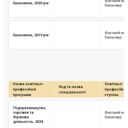
Фаховий мо
Економіка, 2020 рік
бакалавр
Фаховий мо
Економіка, 2019 рік
бакалавр
Назва освітньо-
Освітньо-
Код та назва
професійної
професійни
спеціальності
програми
ступінь
Підприємництво,
торгівля та
Фаховий мо
біржова
бакалавр
діяльність, 2024