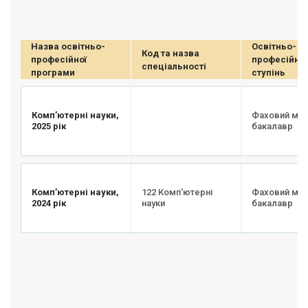
Назва освітньо-
Освітньо-
Код та назва
професійної
професійни
спеціальності
програми
ступінь
Комп’ютерні науки,
Фаховий мо
2025 рік
бакалавр
Комп’ютерні науки,
122 Комп'ютерні
Фаховий мо
2024 рік
науки
бакалавр