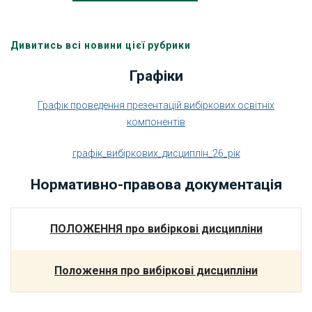
Дивитись всі новини цієї рубрики
Графіки
Графік проведення презентацій вибіркових освітніх
компонентів
графік_вибіркових_дисциплін_26_рік
Нормативно-правова документація
ПОЛОЖЕННЯ про вибіркові дисципліни
Положення про вибіркові дисципліни