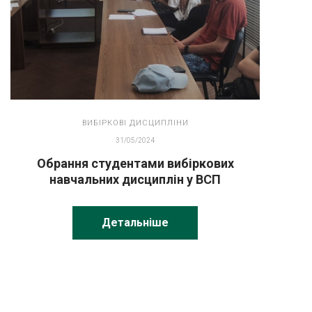
ВИБІРКОВІ ДИСЦИПЛІНИ
31/05/2024
Обрання студентами вибіркових
навчальних дисциплін у ВСП
«Охтирський фаховий коледж
Сумського національного аграрного
Детальніше
університету»