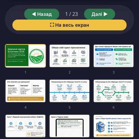
1 / 23
◀ Назад
Далі ▶
⛶ На весь екран
1
2
3
4
5
6