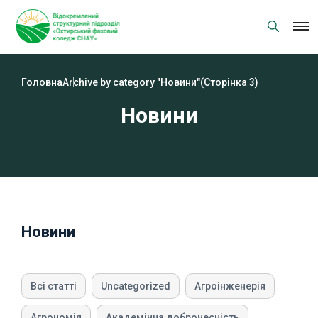
Skip
to
content
Головна
Archive by category "Новини"
(Сторінка 3)
Новини
Новини
Всі статті
Uncategorized
Агроінженерія
Агрономія
Академічна доброчесність