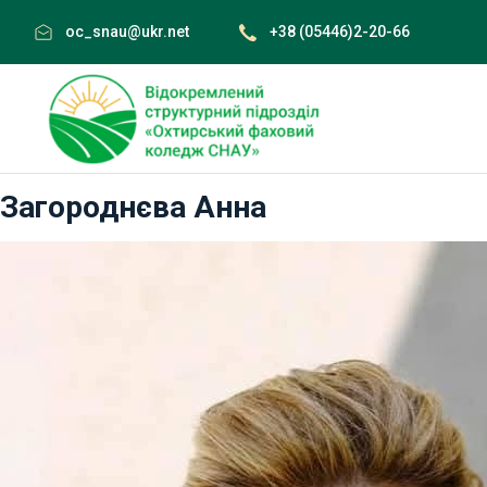
Skip
oc_snau@ukr.net
+38 (05446)2-20-66
to
content
Загороднєва Анна