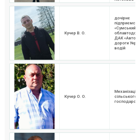
дочірнє
підприємств
«Сумський
Кучер В. О.
облавтодор»
ДАК «Автомо
дороги Украї
водій
Механізація
Кучер О. О.
сільського
господарств