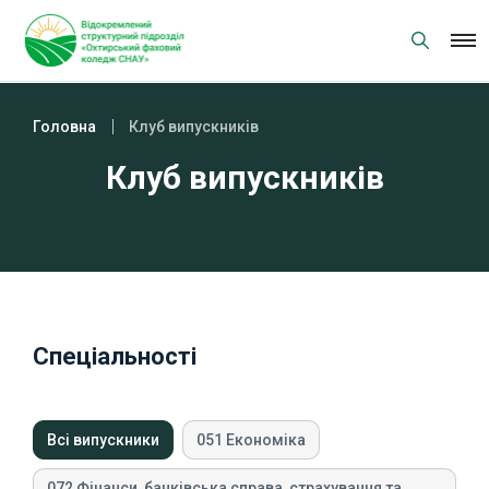
Skip
to
content
Головна
Клуб випускників
Клуб випускників
Спеціальності
Всі випускники
051 Економіка
072 Фінанси, банківська справа, страхування та