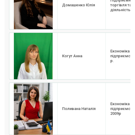
Підприємниц
Домашенко Юлія
торгівля та 
діяльність, 
Економіка
Когут Анна
підприємства
р.
Економіка
Поливана Наталія
підприємств
2009р