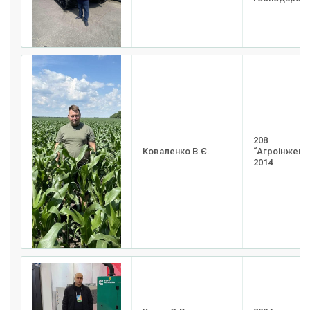
208
Коваленко В.Є.
“Агроінженер
2014