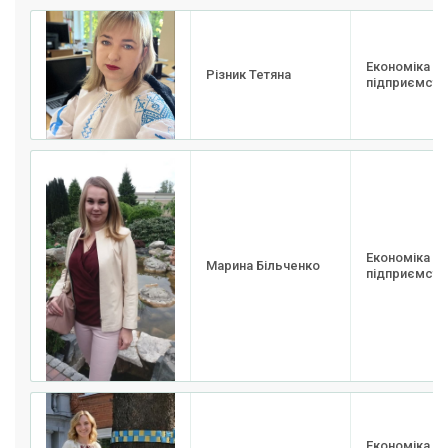
Економіка
Різник Тетяна
підприємства
Економіка
Марина Більченко
підприємства
Економіка