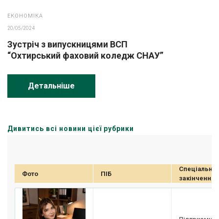
ЕКОНОМІКА
20/05/2024
Зустріч з випускницями ВСП
“Охтирський фаховий коледж СНАУ”
Детальніше
Дивитись всі новини цієї рубрики
Спеціальності
Спеціальніст
Фото
ПІБ
закінчення