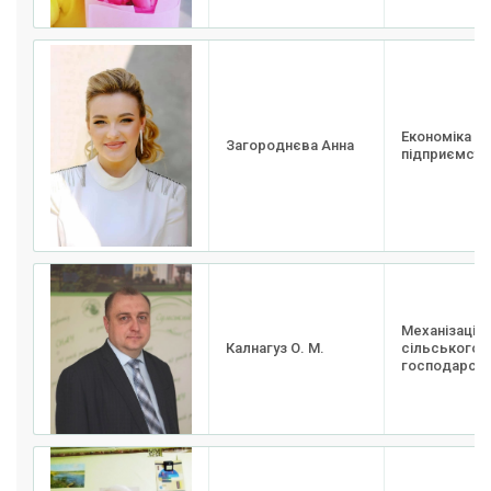
Економіка
Загороднєва Анна
підприємства
Механізація
Калнагуз О. М.
сільського
господарств