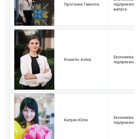
Прогонна Тамілла
підприємства
випуск
Економіка
Кошель Аліна
підприємства
Економіка
Катрич Юлія
підприємства