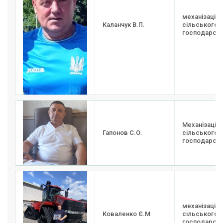
механізація
Каланчук В.П.
сільського
господарств
Механізація
Гапонов С.О.
сільського
господарств
механізація
Коваленко Є.М
сільського
господарств