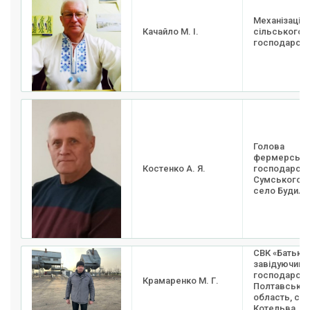
Механізація
Качайло М. І.
сільського
господарств
Голова
фермерсько
Костенко А. Я.
господарств
Сумського р
село Будилк
СВК «Батьків
завідуючий 
господарств
Крамаренко М. Г.
Полтавська
область, се
Котельва