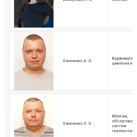
Будівництво 
Єжаченко А. О.
цивільна інж
Монтаж,
обслуговува
Єжаченко О. О.
систем
газопостача