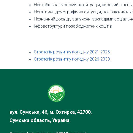
Нестабільна економічна ситуація, високий рівень
Негативна демографічна ситуація, погіршення віко
Незначний досвід у залученні закладами соціальн
інфраструктури позабюджетних коштів
Стратегія розвитку коледжу 2021-2025
Стратегія розвитку коледжу 2026-2030
вул. Сумська, 46, м. Охтирка, 42700,
Сумська область, Україна