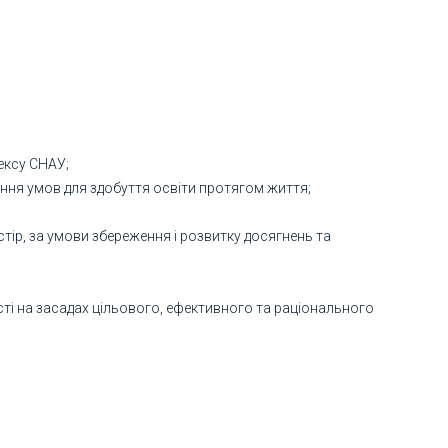
ексу СНАУ;
ня умов для здобуття освіти протягом життя;
тір, за умови збереження і розвитку досягнень та
сті на засадах цільового, ефективного та раціонального