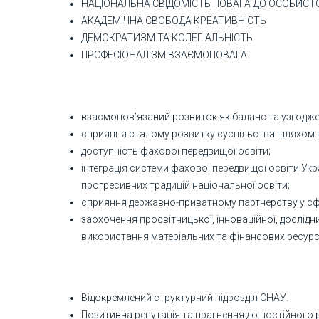
НАЦІОНАЛЬНА СВІДОМІСТЬ ПОВАГА ДО ОСОБИСТ
АКАДЕМІЧНА СВОБОДА КРЕАТИВНІСТЬ
ДЕМОКРАТИЗМ ТА КОЛЕГІАЛЬНІСТЬ
ПРОФЕСІОНАЛІЗМ ВЗАЄМОПОВАГА
взаємопов’язаний розвиток як баланс та узгоджен
сприяння сталому розвитку суспільства шляхом 
доступність фахової передвищої освіти;
інтеграція системи фахової передвищої освіти Укр
прогресивних традицій національної освіти;
сприяння державно-приватному партнерству у сфе
заохочення просвітницької, інноваційної, дослід
використання матеріальних та фінансових ресурс
Відокремлений структурний підрозділ СНАУ.
Позитивна репутація та прагнення до постійного 