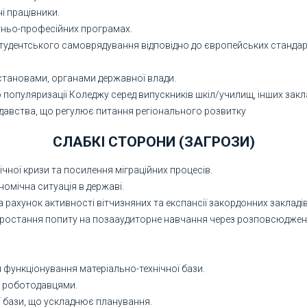
і працівники.
ітньо-професійних програмах.
 студентського самоврядування відповідно до європейських стандар
установами, органами державної влади.
опуляризації Коледжу серед випускників шкіл/училищ, інших заклад
авства, що регулює питання регіонального розвитку
СЛАБКІ СТОРОНИ (ЗАГРОЗИ)
чної кризи та посилення міграційних процесів.
номічна ситуація в державі.
 рахунок активності вітчизняних та експансії закордонних закладів
 зростання попиту на позааудиторне навчання через розповсюдженн
 функціонування матеріально-технічної бази.
з роботодавцями.
ї бази, що ускладнює планування.