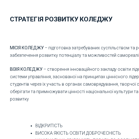
СТРАТЕГІЯ РОЗВИТКУ КОЛЕДЖУ
МІСІЯ КОЛЕДЖУ
– підготовка затребуваних суспільством та ре
забезпечення розвитку потенціалу та можливостей самореалізації
ВІЗІЯ КОЛЕДЖУ
– створення інноваційного закладу освіти лі
системи управління, заснованої на принципах ціннісного лідер
студентів через їх участь в органах самоврядування, творчо
оберігати та примножувати цінності національної культури та
розвитку
ВІДКРИТІСТЬ
ВИСОКА ЯКІСТЬ ОСВІТИ ДОБРОЧЕСНІСТЬ