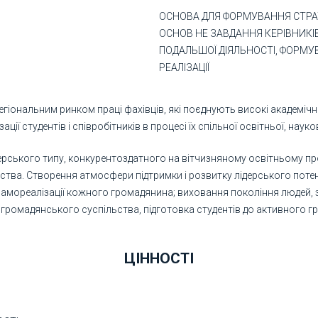
ОСНОВА ДЛЯ ФОРМУВАННЯ СТРАТ
ОСНОВ НЕ ЗАВДАННЯ КЕРІВНИКІВ
ПОДАЛЬШОЇ ДІЯЛЬНОСТІ, ФОРМУ
РЕАЛІЗАЦІЇ
гіональним ринком праці фахівців, які поєднують високі академічні,
 студентів і співробітників в процесі їх спільної освітньої, науков
дерського типу, конкурентоздатного на вітчизняному освітньому п
ства. Створення атмосфери підтримки і розвитку лідерського потенці
ї самореалізації кожного громадянина; виховання покоління людей
 громадянського суспільства, підготовка студентів до активного гр
ЦІННОСТІ