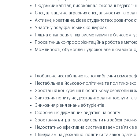
Людський капітал, висококваліфіковані педагогічн
Спеціалізація на аграрних спеціальностях та осв
Активне, креативне, дієве студентство; розвиток
Участь у всеукраїнських конкурсах.
Плідна співпраця з підприємствами та бізнесом, 
Просвітницько-профорієнтаційна робота з метою п
Можливості, обумовлені удосконаленням законод
Глобальна нестабільність, поглиблення демографі
Нестабільна військово-політична та політико-еко
Зростання конкуренції в освітньому середовищі за
Зниження попиту на державні освітні послуги та
Зниження рівня знань абітурієнтів.
Скорочення державних видатків на освіту.
Зростання витрат закладу освіти на забезпечення
Недостатньо ефективна система взаємозв’язків 
Швидка зміна державної політики та законодавчо