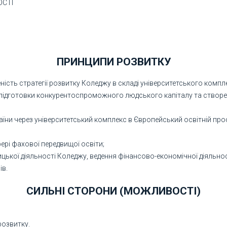
ОСТІ
ПРИНЦИПИ РОЗВИТКУ
ість стратегії розвитку Коледжу в складі університетського компл
підготовки конкурентоспроможного людського капіталу та створен
аїни через університетський комплекс в Європейський освітній прос
рі фахової передвищої освіти;
ницької діяльності Коледжу, ведення фінансово-економічної діяльно
ів.
СИЛЬНІ СТОРОНИ (МОЖЛИВОСТІ)
розвитку.