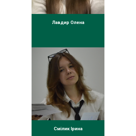
Лавдир Олена
Смілик Ірина