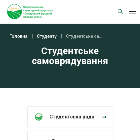
Skip
to
content
Головна
Студенту
Студентське самоврядування
Студентське
самоврядування
Студентська рада