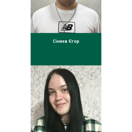
Сіняєв Єгор