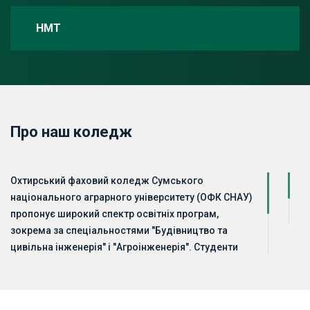
НМТ
Про наш коледж
Охтирський фаховий коледж Сумського
національного аграрного університету (ОФК СНАУ)
пропонує широкий спектр освітніх програм,
зокрема за спеціальностями "Будівництво та
цивільна інженерія" і "Агроінженерія". Студенти
мають доступ до розкладу занять, рейтингів
успішності, методичних рекомендацій, а також
можливість участі в конкурсах і виховних заходах.