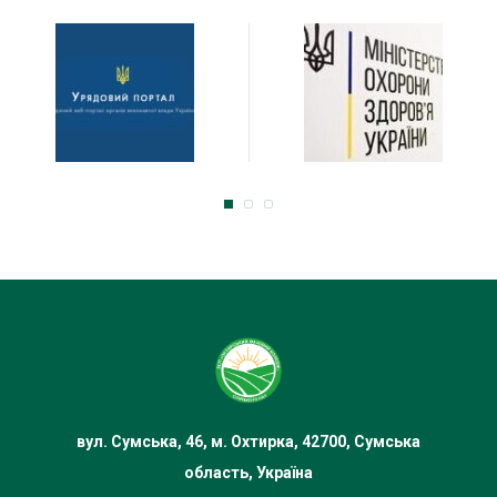
Коледж надає підтримку через психологічну
службу та інші сервіси для студентів і викладачів.
Заклад активно приймає студентів на денну та
заочну форми навчання, а детальні умови вступу
та графіки зарахування публікуються на
офіційному сайті. Також коледж надає доступ до
публічної інформації та підтримує прозорі умови
навчального процесу.
вул. Сумська, 46, м. Охтирка, 42700, Сумська
область, Україна