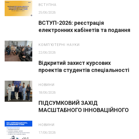
ВСТУПНА
25/06/2026
ВСТУП-2026: реєстрація
електронних кабінетів та подання
заяв до закладів ФПО на основі 9
класів
КОМПʼЮТЕРНІ НАУКИ
22/06/2026
Відкритий захист курсових
проектів студентів спеціальності
F3 «Комп’ютерні науки»
НОВИНИ
18/06/2026
ПІДСУМКОВИЙ ЗАХІД
МАСШТАБНОГО ІННОВАЦІЙНОГО
ОСВІТНЬОГО ПРОЄКТУ У ЛЬВОВІ
НОВИНИ
17/06/2026