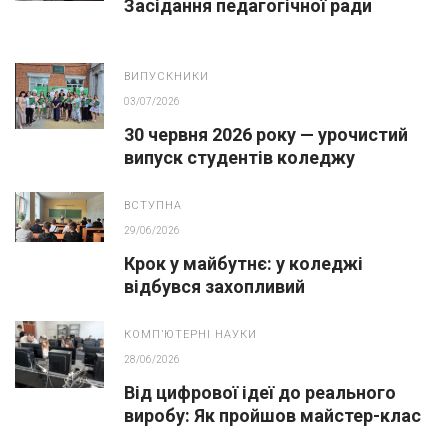
Засідання педагогічної ради
ВИПУСКНИКИ
03/07/2026
30 червня 2026 року — урочистий
випуск студентів коледжу
ВСТУПНА
29/06/2026
Крок у майбутнє: у коледжі
відбувся захопливий
профорієнтаційний захід для
абітурієнтів
КОМПʼЮТЕРНІ НАУКИ
28/06/2026
Від цифрової ідеї до реального
виробу: Як пройшов майстер-клас
із 3D-друку для абітурієнтів