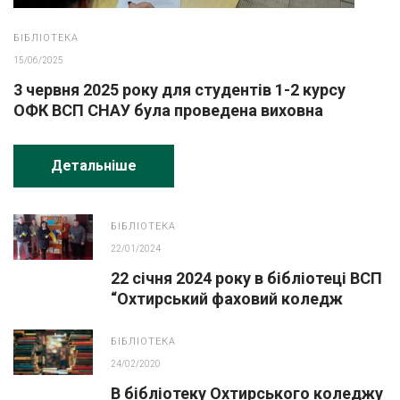
БІБЛІОТЕКА
15/06/2025
3 червня 2025 року для студентів 1-2 курсу
ОФК ВСП СНАУ була проведена виховна
година “Планета Земля наш спільний дім”
Детальніше
БІБЛІОТЕКА
22/01/2024
22 січня 2024 року в бібліотеці ВСП
“Охтирський фаховий коледж
СНАУ” відбувся захід присвячений
Дню Соборності України
БІБЛІОТЕКА
24/02/2020
В бібліотеку Охтирського коледжу