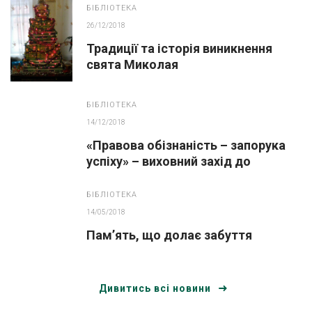
БІБЛІОТЕКА
26/12/2018
Традиції та історія виникнення
свята Миколая
БІБЛІОТЕКА
14/12/2018
«Правова обізнаність – запорука
успіху» – виховний захід до
Всеукраїнського тижня права.
БІБЛІОТЕКА
14/05/2018
Пам’ять, що долає забуття
Дивитись всі новини