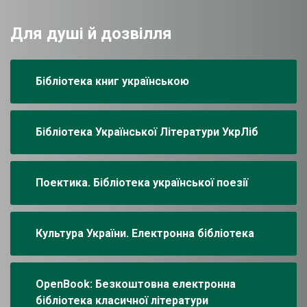
Для душі й дозвілля
Бібліотека книг українською
Бібліотека Української Літератури УкрЛіб
Поектика. Бібліотека української поезії
Культура України. Електронна бібліотека
OpenBook: Безкоштовна електронна
бібліотека класичної літератури