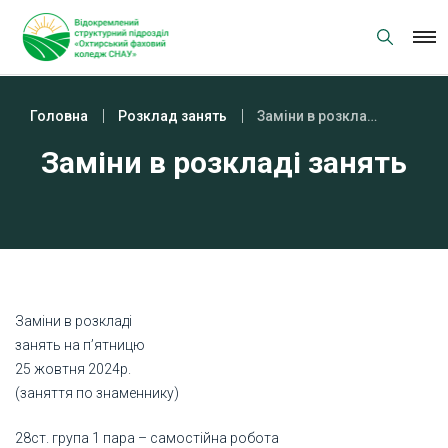
Skip
to
content
Головна
Розклад занять
Заміни в розкладі занять
Заміни в розкладі занять
Заміни в розкладі
занять на п’ятницю
25 жовтня 2024р.
(заняття по знаменнику)
28ст. група 1 пара – самостійна робота