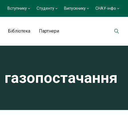
Вступнику
Студенту
Випускнику
СНАУ-інфо
Бібліотека
Партнери
м газопостачання