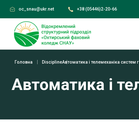
Skip
oc_snau@ukr.net
+38 (05446)2-20-66
to
content
Головна
Discipline
Автоматика і телемеханіка систем 
Автоматика і те