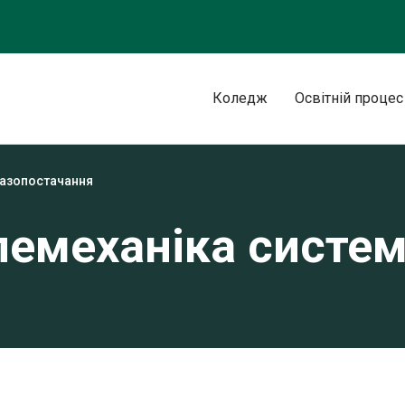
Коледж
Освітній процес
газопостачання
лемеханіка систе