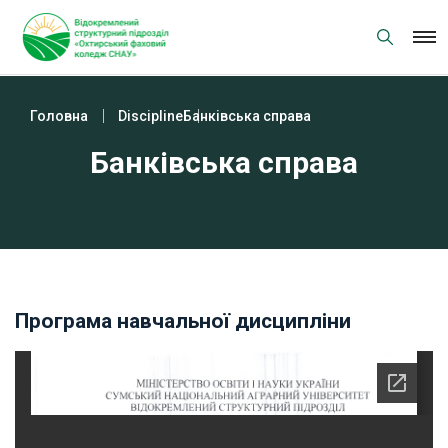
Skip
to
content
Головна
Discipline
Банківська справа
Банківська справа
Програма навчальної дисципліни