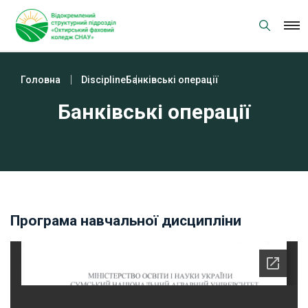
Skip
to
content
Головна
Discipline
Банківські операції
Банківські операції
Програма навчальної дисципліни