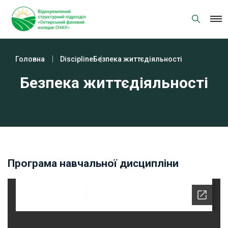
Skip
to
content
Головна
Discipline
Безпека життєдіяльності
Безпека життєдіяльності
Програма навчальної дисципліни