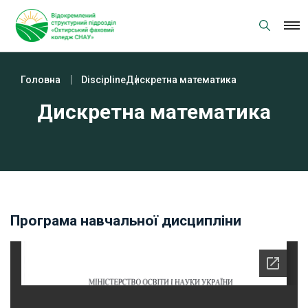
Skip
to
content
Головна
Discipline
Дискретна математика
Дискретна математика
Програма навчальної дисципліни