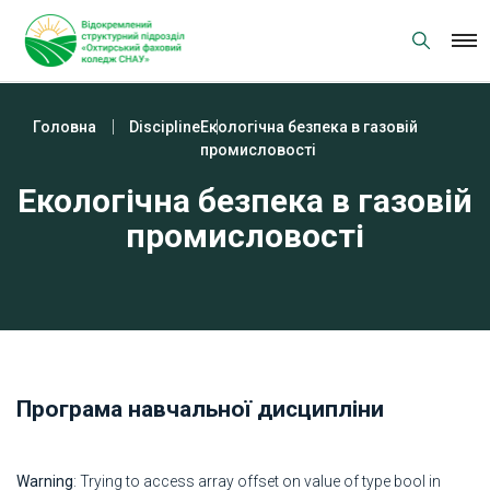
Skip
to
content
Головна
Discipline
Екологічна безпека в газовій
промисловості
Екологічна безпека в газовій
промисловості
Програма навчальної дисципліни
Warning
: Trying to access array offset on value of type bool in