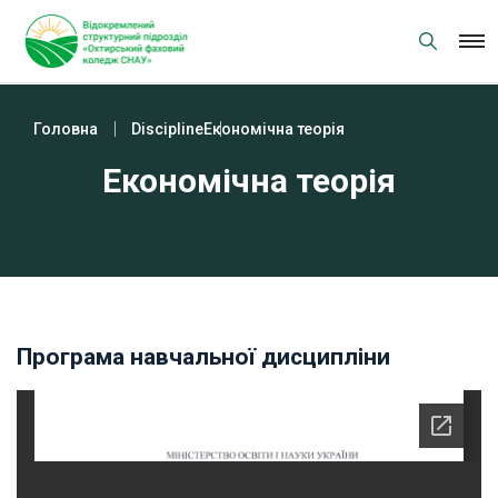
Skip
to
content
Головна
Discipline
Економічна теорія
Економічна теорія
Програма навчальної дисципліни