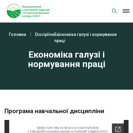
Skip
to
content
Головна
Discipline
Економіка галузі і нормування
праці
Економіка галузі і
нормування праці
Програма навчальної дисципліни