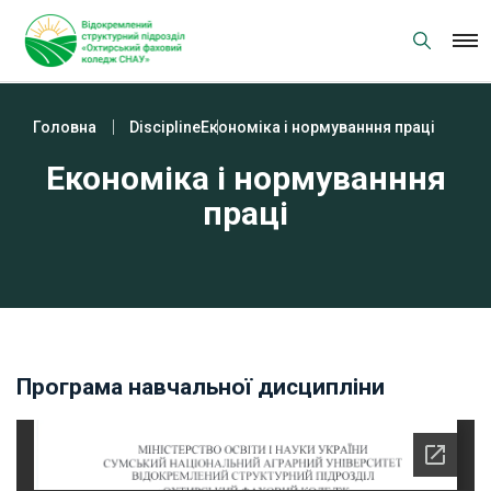
Skip
to
content
Головна
Discipline
Економіка і нормуванння праці
Економіка і нормуванння
праці
Програма навчальної дисципліни