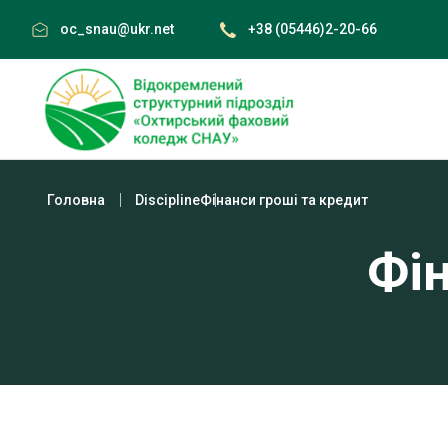
Skip
oc_snau@ukr.net
+38 (05446)2-20-66
to
content
Головна
Discipline
Фінанси гроші та кредит
Фін