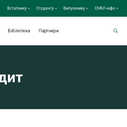
Вступнику
Студенту
Випускнику
СНАУ-інфо
Бібліотека
Партнери
едит