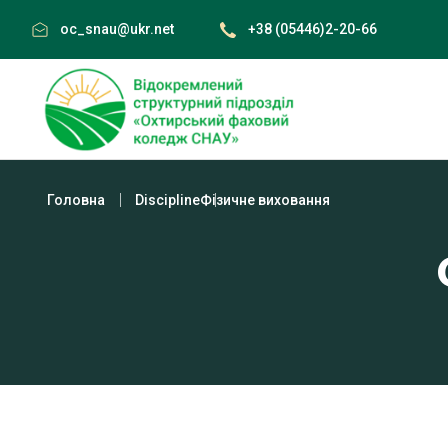
Skip
oc_snau@ukr.net
+38 (05446)2-20-66
to
content
Головна
Discipline
Фізичне виховання