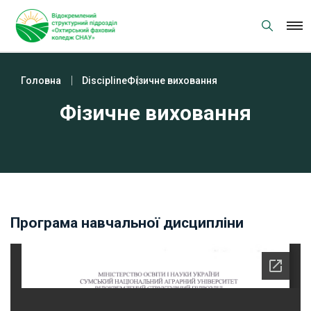
Skip
to
content
Головна
Discipline
Фізичне виховання
Фізичне виховання
Програма навчальної дисципліни