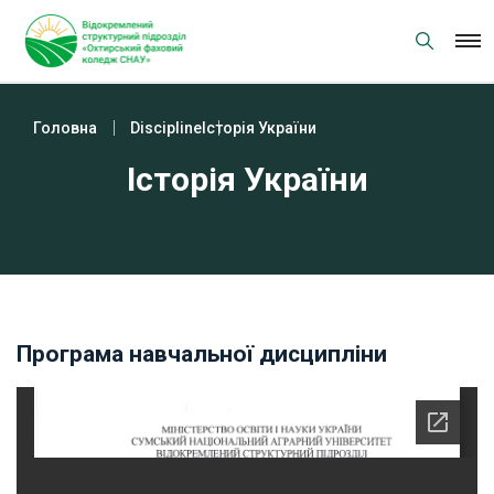
Skip
to
content
Головна
Discipline
Історія України
Історія України
Програма навчальної дисципліни