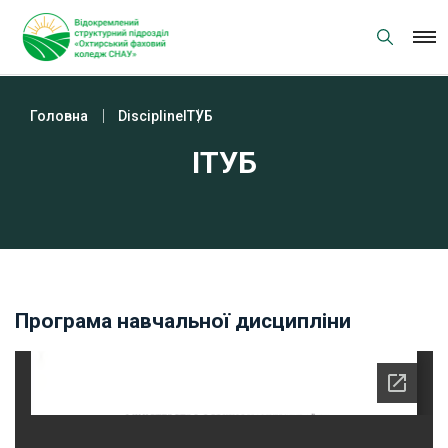
Skip
to
content
Головна
Discipline
ІТУБ
ІТУБ
Програма навчальної дисципліни