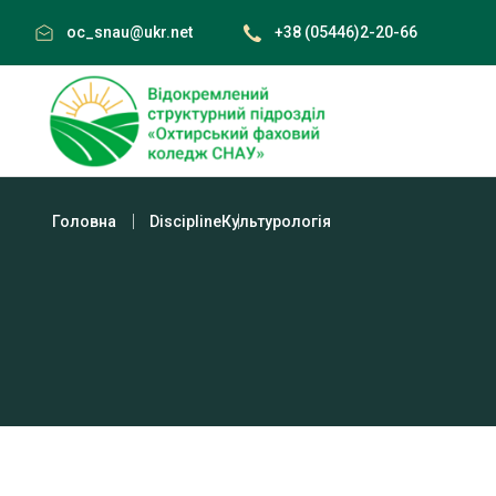
Skip
oc_snau@ukr.net
+38 (05446)2-20-66
to
content
Головна
Discipline
Культурологія