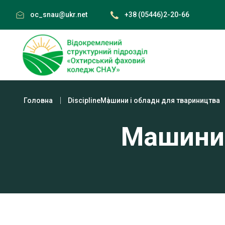
Skip
oc_snau@ukr.net
+38 (05446)2-20-66
to
content
Головна
Discipline
Машини і обладн для твариництва
Машини 