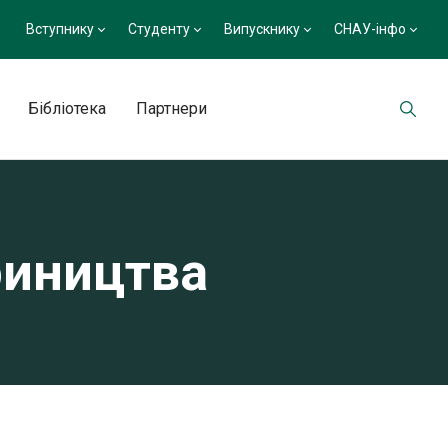
Вступнику
Студенту
Випускнику
СНАУ-інфо
Бібліотека
Партнери
риництва