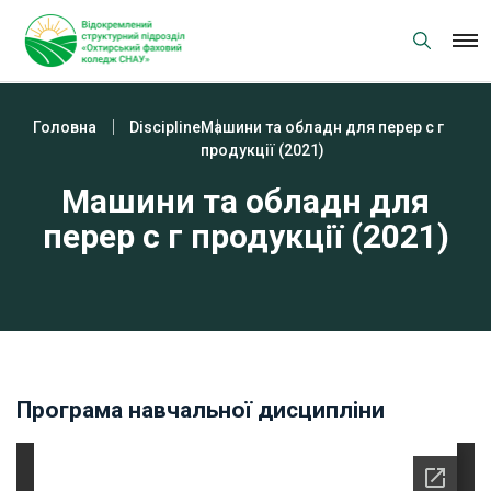
Skip
to
content
Головна
Discipline
Машини та обладн для перер с г
продукції (2021)
Машини та обладн для
перер с г продукції (2021)
Програма навчальної дисципліни