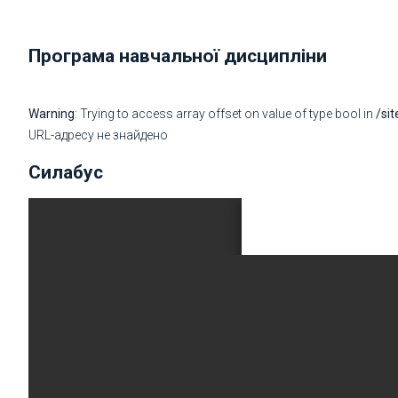
Програма навчальної дисципліни
Warning
: Trying to access array offset on value of type bool in
/si
URL-адресу не знайдено
Силабус