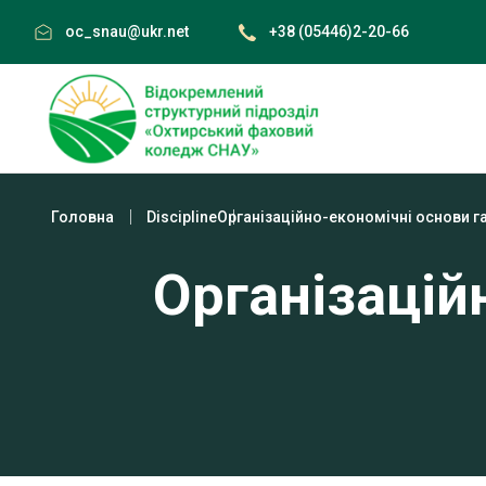
Skip
oc_snau@ukr.net
+38 (05446)2-20-66
to
content
Головна
Discipline
Організаційно-економічні основи г
Організацій