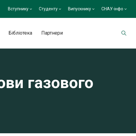
Вступнику
Студенту
Випускнику
СНАУ-інфо
Бібліотека
Партнери
ови газового