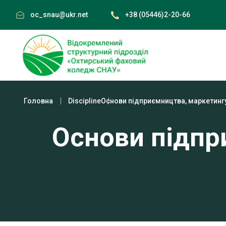
Skip
oc_snau@ukr.net
+38 (05446)2-20-66
to
content
Головна
Discipline
Основи підприємництва, маркетингу
Основи підпр