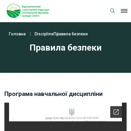
Skip
to
content
Головна
Discipline
Правила безпеки
Правила безпеки
Програма навчальної дисципліни