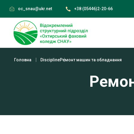
Skip
oc_snau@ukr.net
+38 (05446)2-20-66
to
content
Головна
Discipline
Ремонт машин та обладнання
Ремон