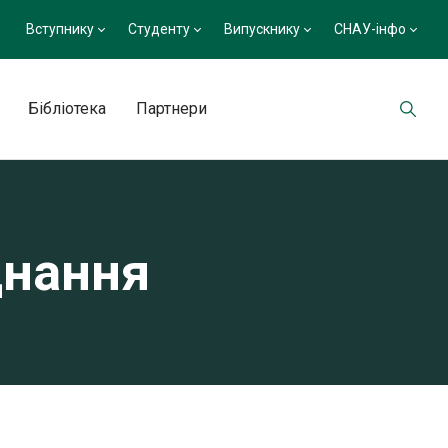
Вступнику
Студенту
Випускнику
СНАУ-інфо
Бібліотека
Партнери
днання