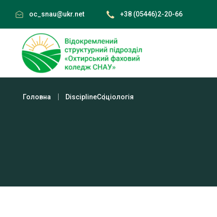
Skip
oc_snau@ukr.net
+38 (05446)2-20-66
to
content
Головна
Discipline
Соціологія