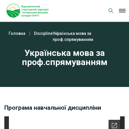
Skip
to
content
Головна
Discipline
Українська мова за
проф.спрямуванням
Українська мова за
проф.спрямуванням
Програма навчальної дисципліни