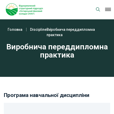
Skip
to
content
Головна
Discipline
Виробнича переддипломна
практика
Виробнича переддипломна
практика
Програма навчальної дисципліни