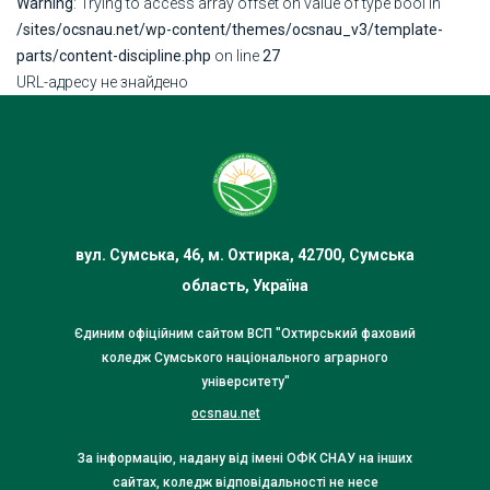
Warning
: Trying to access array offset on value of type bool in
/sites/ocsnau.net/wp-content/themes/ocsnau_v3/template-
parts/content-discipline.php
on line
27
URL-адресу не знайдено
вул. Сумська, 46, м. Охтирка, 42700, Сумська
область, Україна
Єдиним офіційним сайтом ВСП "Охтирський фаховий
коледж Сумського національного аграрного
університету"
ocsnau.net
За інформацію, надану від імені ОФК СНАУ на інших
сайтах, коледж відповідальності не несе