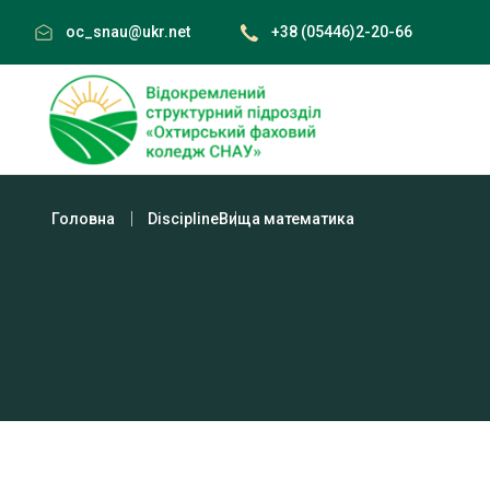
Skip
oc_snau@ukr.net
+38 (05446)2-20-66
to
content
Головна
Discipline
Вища математика