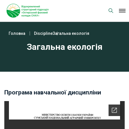
Skip
to
content
Головна
Discipline
Загальна екологія
Загальна екологія
Програма навчальної дисципліни