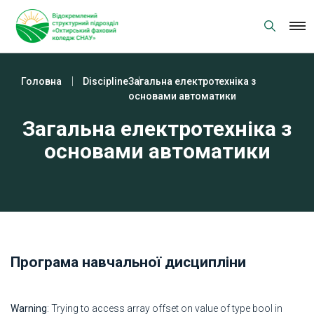
Skip
to
content
Головна
Discipline
Загальна електротехніка з
основами автоматики
Загальна електротехніка з
основами автоматики
Програма навчальної дисципліни
Warning
: Trying to access array offset on value of type bool in