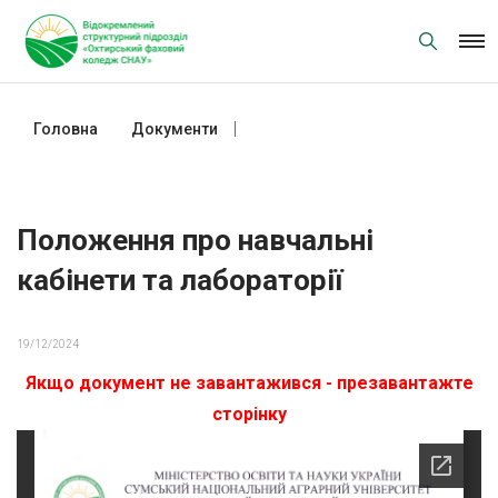
Skip
to
content
Головна
Документи
Положення про навчальні
кабінети та лабораторії
Положення про навчальні
кабінети та лабораторії
19/12/2024
Якщо документ не завантажився - презавантажте
сторінку