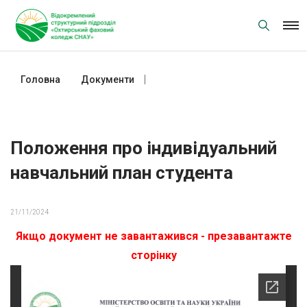
Skip
to
content
Головна
Документи
Положення про індивідуальний
навчальний план студента
Положення про індивідуальний
навчальний план студента
21/11/2024
Якщо документ не завантажився - презавантажте
сторінку