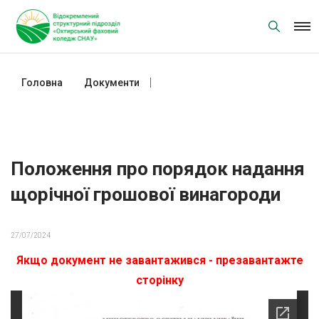
Skip
to
content
Головна
Документи
Положення про порядок
надання щорічної грошової
винагороди
Положення про порядок надання
щорічної грошової винагороди
27/07/2024
Якщо документ не завантажився - презавантажте
сторінку